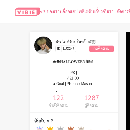
VB ของเรา
บล็อก
แอปพลิเคชัน
เกี่ยวกับเรา
จัดการ
💸• ไอซ์รักปริมจย้า👶🏻
กดติดตาม
ID
LUX247
🦇🎃𝐇𝐀𝐋𝐋𝐎𝐖𝐄𝐄𝐍🕷️🕸️
| PK |
/ 21:00
● Goal | Pheonix Master
- นักกรีฑาที่จิงใจ อยากได้ใครมาขยับยอดจัง -
122
1287
กำลังติดตาม
ผู้ติดตาม
ชื่อ : ไอซ์🫶🏻 | ดาลี
IG : icezy_th
YouTube : MY HALLOWEEN
อันดับ VIP
TT : @ice_halloween31