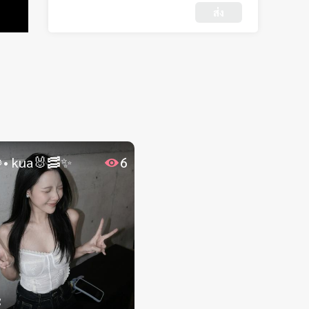
ส่ง
• kua🐰🥓✨
6
ะ