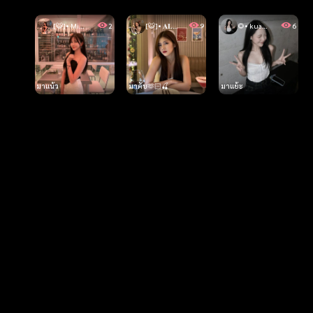
[🐯]• MindBoO“
2
[🐯]• 𝐀𝐋𝐘𝐍𝐀🍒
9
🌻• kua🐰🥓✨
มาแน้ว
มาคับ🫶🏻🍒
มาแย้ะ