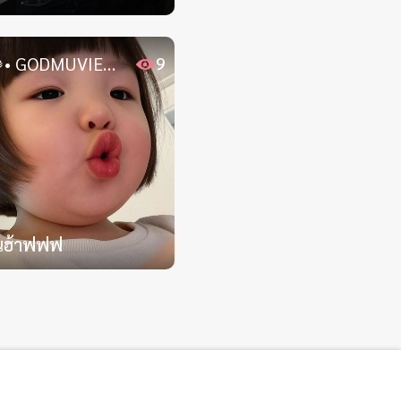
🌻• GODMUVIEW so happyyy🐧💖
9
ันฮ้าฟฟฟ