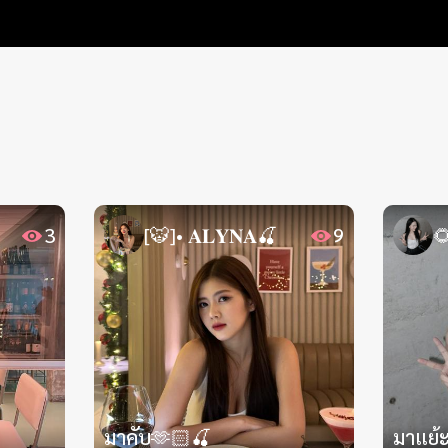
3
[🐯]• 𝐀𝐋𝐘𝐍𝐀🍒
9

มาคับ🫶🏻🍒
มาแย้