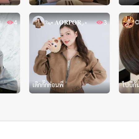
บ
4
🦦• 𝐀𝐎𝐑𝐏𝐎𝐑⸝⋆
3
เลิกกั๊กก่อนพี่
ไปบีก