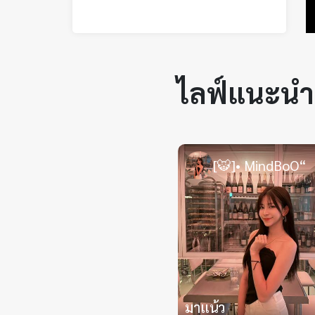
——————————————
ลุแรก
พี่จิมมี่•CLD159•
ม่อนลอย
พี่กันน
ไลฟ์แนะนำ
อาชา
พี่จิมมี่•CLD159•
ฟินิกซ์
-
[🐯]• MindBoO“
มังกร
-
SV
-
V1
-
V2
-
V3
มาแน้ว
สุดที่รักปริมปริ่มปริ๊ม🫶🏻