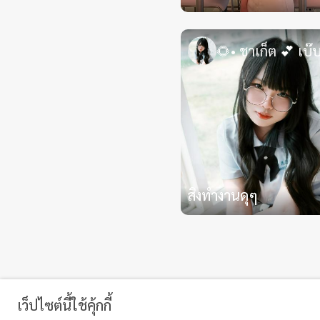
อัศวินพิฆาตมอนสะเต๋อ
Lv.5 | พี่ฟลุ๊ค พี่หนิง
🌻• ชาเก็ต 💕 เบ๊
Lv.6 | พี่โดนัทหัวส้มคนแรกก
LV.7 | พี่มุก
LV.8 | พี่จิมมี่•CLD159•
LV.9 | พี่กันน
LV.10 | ทุกคน (พี่กันน พี่จิมมี่ อ้อม เจ้แป๋ม)
——————————————
✧ โปรหัวสีสังกัด ✧
💸• LUXURY
ประจำเดือน ส.ค.69
สิงทำงานดุๆ
🩵588 = 1 เดือน
❤️1,888 = 1เดือน
🧡5,888 = 1เดือน
🩷15,888 = 1เดือน
❃ พิเศษกด VIP ❃
SUPER VIP หัว🩷 90วัน
V1 🩷 30วัน
เว็ปไซต์นี้ใช้คุ้กกี้
V2 🧡 30วัน