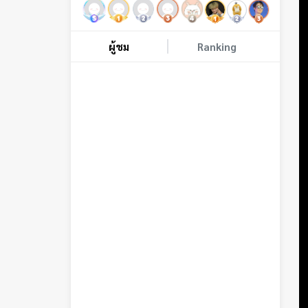
FB-Page: นักวิ่งหิวแสง
🦇โอเพนแชท🎃
https://line.me/ti/g2/asckIljtpJjmuScfFCMBw
ผู้ชม
Ranking
e4IzEJ6YGfFLSpotg?
utm_source=invitation&utm_medium=link_co
py&utm_campaign=default
สไตล์ห้อง | พูดไปเรื่อยเฮฮาฮ้องไห้ฮ้องเพลง
Reactionเวลาดูบอล ปรึกษาปัญหาเรื่องสุขภาพ
ออกกำลังกายและการวิ่ง ดูแลแต่เขาดูแลตัวเองกัน
ด้วยนะทุกคน💪🏻
10/2024
ช่วงขึ้น
21:00-23:00
[ถ้าMUNเตะดึกต่อFT]
*วันอาทิตย์ อาจมีช่วงบ่ายถ้าว่าง😁*
ฝากติดตาม ส่งแคนดี้ซัพพอร์ตVJกันด้วยเน้ออ
VJมีภาวะBipolar ส่วนมากเป็น Depress แต่ถ้าช่วง
ไหนดีดคือ Mania เป็นกำลังใจให้วีเจด้วยน้าา🥺